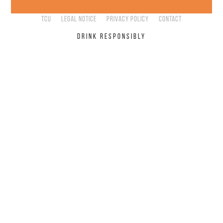
TCU
Legal Notice
Privacy Policy
Contact
DRINK RESPONSIBLY