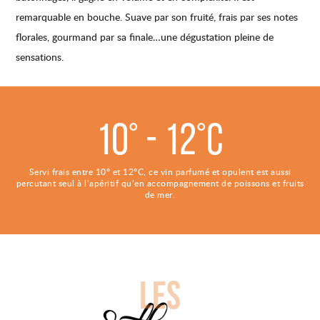
remarquable en bouche. Suave par son fruité, frais par ses notes
florales, gourmand par sa finale…une dégustation pleine de
sensations.
10° - 12°C
Servi frais entre 10° et 12°C, ce vin parfumé et opulent est aussi
percutant seul à l’apéritif qu’en accompagnement de poissons et fruits
de mer.
LES