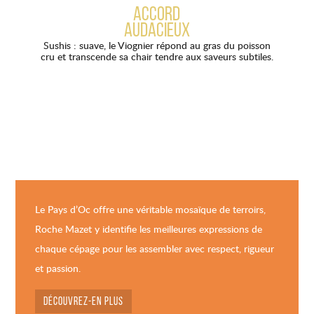
ACCORD
AUDACIEUX
Sushis : suave, le Viognier répond au gras du poisson
cru et transcende sa chair tendre aux saveurs subtiles.
Le Pays d’Oc offre une véritable mosaïque de terroirs,
Roche Mazet y identifie les meilleures expressions de
chaque cépage pour les assembler avec respect, rigueur
et passion.
DÉCOUVREZ-EN PLUS