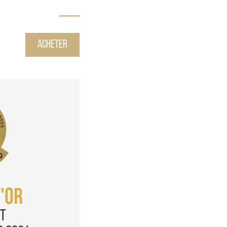
Acheter
'OR
t