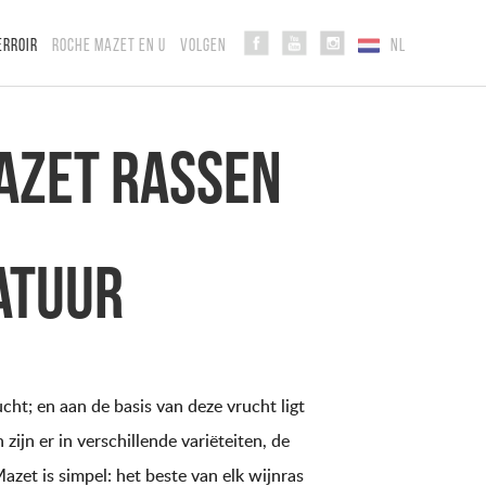
ERROIR
ROCHE MAZET EN U
VOLGEN
NL
azet rassen
atuur
ucht; en aan de basis van deze vrucht ligt
zijn er in verschillende variëteiten, de
azet is simpel: het beste van elk wijnras