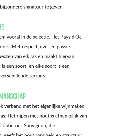
ijzondere signatuur te geven.
rs
m vooral in de selectie. Het Pays d'Oc
oirs. Met respect, ijver en passie
pecten van elk ras en maakt hiervan
s een soort, en elke soort is een
verschillende terroirs.
kmanschap
k verband met het eigenlijke wijnmaken
as. Het rijpen met hout is afhankelijk van
of Cabernet-Sauvignon, die
n, geeft het hout rondheid en structuur.