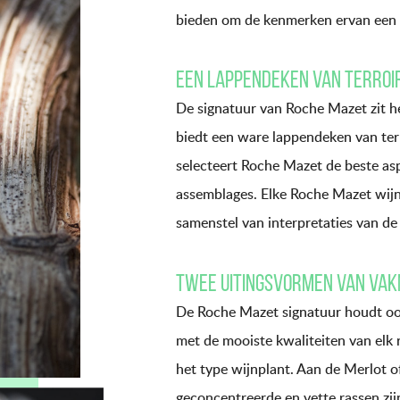
bieden om de kenmerken ervan een b
Een lappendeken van terroi
De signatuur van Roche Mazet zit he
biedt een ware lappendeken van terr
selecteert Roche Mazet de beste as
assemblages. Elke Roche Mazet wijn i
samenstel van interpretaties van de 
Twee uitingsvormen van va
De Roche Mazet signatuur houdt oo
met de mooiste kwaliteiten van elk r
het type wijnplant. Aan de Merlot 
geconcentreerde en vette rassen zij